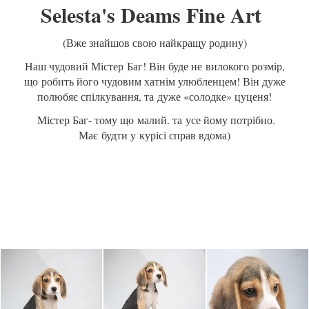
Selesta's Deams Fine Art
(Вже знайшов свою найкращу родину)
Наш чудовий Містер Баг! Він буде не вилокого розмір,
що робить його чудовим хатнім улюбленцем! Він дуже
полюбяє спілкування, та дуже «солодке» цуценя!
Містер Баг- тому що малий. та усе йому потрібно.
Має будти у курісі справ вдома)