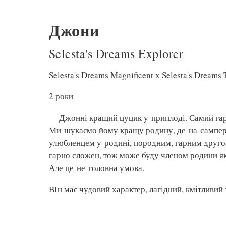
Джони
Selesta's Dreams Explorer
Selesta's Dreams Magnificent x Selesta's Dream
2 роки
Джонні кращий цуцик у приплоді. Самий гар
Ми шукаємо йому кращу родину, де на сампер
улюбленцем у родині, породним, гарним друго
гарно сложен, тож може буду членом родини як
Але це не головна умова.
ВІн має чудовий характер, лагідний, кмітливий т