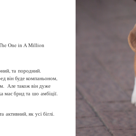
s The One in A Million
ний, та породний.
ед він буде компаньоном,
м. Але також він дуже
а має брид та шо амбіції.
а активний, як усі біглі.