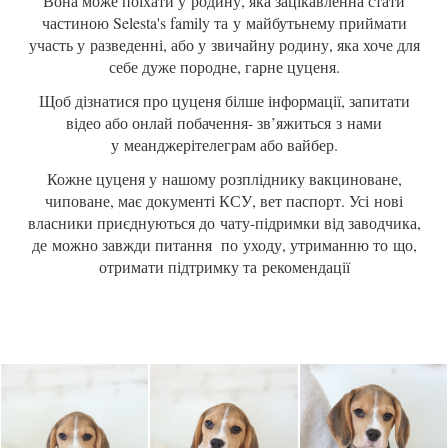
Вона може поїхати у родину, яка зацікавленна стати
частиною Selesta's family та у майбутьнему приймати
участь у разведенні, або у звичайну родину, яка хоче для
себе дуже породне, гарне цуценя.
Щоб дізнатися про цуценя білше інформації, запитати
відео або онлай побачення- зв’яжиться з нами
у меанджерітелеграм або вайбер.
Кожне цуценя у нашому розпліднику вакциноване,
чиповане, має документі КСУ, вет паспорт. Усі нові
власники приєднуються до чату-підримки від заводчика,
де можно завжди питання по уходу, утриманню то що,
отримати підтримку та рекомендації