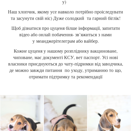
у)
Наш хлопчик, якому усе навколо потрібно проіследувати
та засунути свій ніс) Дуже солодкий та гарний біглік!
Щоб дізнатися про цуценя білше інформації, запитати
відео або онлай побачення- зв’яжиться з нами
у меанджерітелеграм або вайбер.
Кожне цуценя у нашому розпліднику вакциноване,
чиповане, має документі КСУ, вет паспорт. Усі нові
власники приєднуються до чату-підримки від заводчика,
де можно завжди питання по уходу, утриманню то що,
отримати підтримку та рекомендації