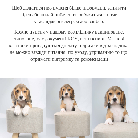
Щоб дізнатися про цуценя білше інформації, запитати
відео або онлай побачення- зв’яжиться з нами
у меанджерітелеграм або вайбер.
Кожне цуценя у нашому розпліднику вакциноване,
чиповане, має документі КСУ, вет паспорт. Усі нові
власники приєднуються до чату-підримки від заводчика,
де можно завжди питання по уходу, утриманню то що,
отримати підтримку та рекомендації