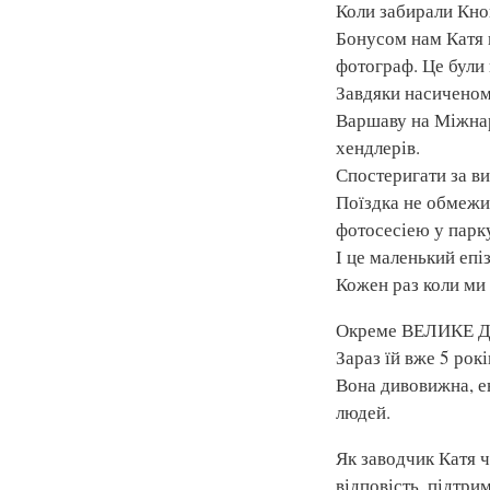
Коли забирали Кноп
Бонусом нам Катя п
фотограф. Це були 
Завдяки насиченому
Варшаву на Міжнар
хендлерів.
Спостеригати за ви
Поїздка не обмежи
фотосесіею у парку
І це маленький епі
Кожен раз коли ми 
Окреме ВЕЛИКЕ Д
Зараз їй вже 5 рокі
Вона дивовижна, ен
людей.
Як заводчик Катя ч
відповість, підтри