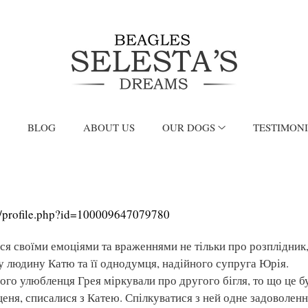
BLOG
ABOUT US
OUR DOGS
TESTIMON
profile.php?id=100009647079780
я своїми емоціями та враженнями не тільки про розплідник, 
у людину Катю та її однодумця, надійного супруга Юрія.
го улюбленця Грея міркували про другого бігля, то що це б
ценя, списалися з Катею. Спілкуватися з ней одне задоволенн