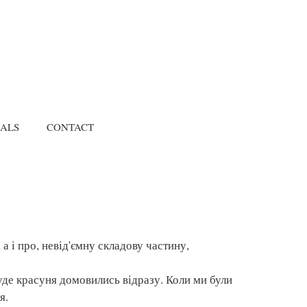
IALS
CONTACT
а і про, невід'ємну складову частину,
уде красуня домовились відразу. Коли ми були
я.