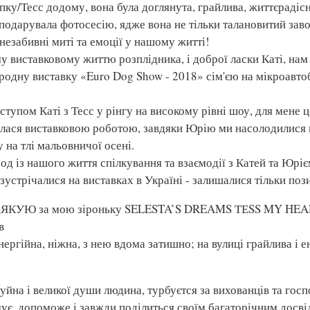
ку/Тесс додому, вона була доглянута, грайлива, життєрадісн
одарувала фотосесію, ядже вона не тільки талановитий заво
незабивні миті та емоції у нашому житті!
 виставковому життю розплідника, і доброї ласки Каті, нам
одну виставку «Euro Dog Show - 2018» сім'єю на мікроавтоб
ступом Каті з Тесс у рінгу на високому рівні шоу, для мене 
лася виставковою роботою, завдяки Юрію ми насолодилися 
 на тлі мальовничої осені.
зод із нашого життя спілкування та взаємодії з Катей та Юріє
зустрічалися на виставках в Україні - залишалися тільки поз
ЯКУЮ за мою зіроньку SELESTA’S DREAMS ТЕSS MY HEA
в
ергійна, ніжна, з нею вдома затишно; на вулиці грайлива і е
уйна і великої души людина, турбуєтся за вихованців та гос
мує, допоможе і завжди поділиться своїм багаторічним досві