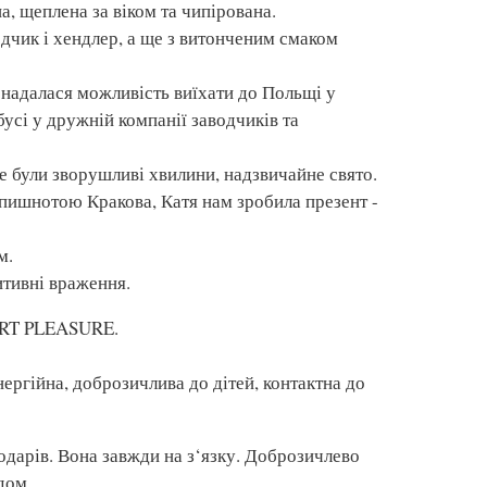
а, щеплена за віком та чипірована.
дчик і хендлер, а ще з витонченим смаком
 надалася можливість виїхати до Польщі у
усі у дружній компанії заводчиків та
це були зворушливі хвилини, надзвичайне свято.
пишнотою Кракова, Катя нам зробила презент -
м.
итивні враження.
RT PLEASURE.
нергійна, доброзичлива до дітей, контактна до
подарів. Вона завжди на з‘язку. Доброзичлево
дом.